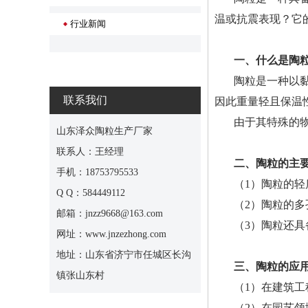
温或抗震表现？它
行业新闻
一、什么是陶
陶粒是一种以
联系我们
因此重量轻且保温
由于其特殊的
山东泽众陶粒生产厂家
联系人：王经理
二、陶粒的主
手机：18753795533
（1）陶粒的
Q Q：584449112
（2）陶粒的
邮箱：jnzz9668@163.com
（3）陶粒还
网址：www.jnzezhong.com
地址：山东省济宁市任城区长沟
三、陶粒的应
镇张山东村
（1）在建筑
（2）在园艺