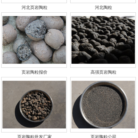
河北页岩陶粒
河北陶粒
页岩陶粒报价
高强页岩陶粒
页岩陶粒批发厂家
页岩陶粒公司