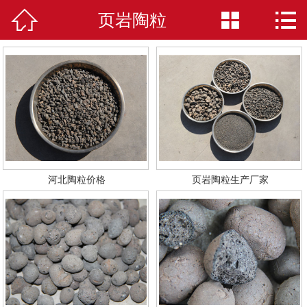



页岩陶粒
网站首页

公司简介
陶粒
应用案例
荣誉资质
河北陶粒价格
页岩陶粒生产厂家
新闻中心
在线留言
联系我们