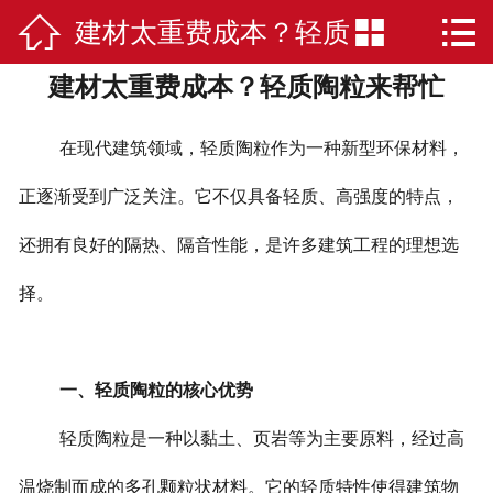



建材太重费成本？轻质
网站首页

建材太重费成本？轻质陶粒来帮忙
公司简介
陶粒来帮忙
陶粒
在现代建筑领域，轻质陶粒作为一种新型环保材料，
应用案例
正逐渐受到广泛关注。它不仅具备轻质、高强度的特点，
还拥有良好的隔热、隔音性能，是许多建筑工程的理想选
荣誉资质
择。
新闻中心
在线留言
一、轻质陶粒的核心优势
联系我们
轻质陶粒是一种以黏土、页岩等为主要原料，经过高
温烧制而成的多孔颗粒状材料。它的轻质特性使得建筑物